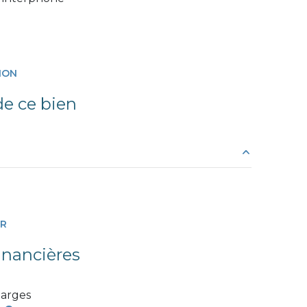
ION
e ce bien
39.8 m²
10 m²
ER
5.5 m²
inancières
3 m²
arges
4 m²