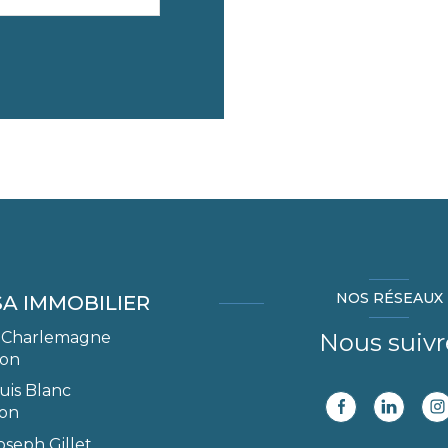
NOS RÉSEAUX
SA IMMOBILIER
 Charlemagne
Nous suivr
yon
uis Blanc
yon
oseph Gillet