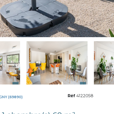
Réf
4122058
GNY (69890)