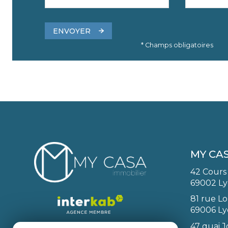
ENVOYER
* Champs obligatoires
MY CA
42 Cours
69002 L
81 rue Lo
69006 L
47 quai J