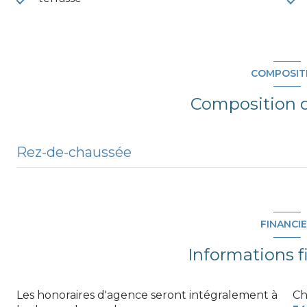
COMPOSIT
Composition d
Rez-de-chaussée
pièce de vie
chambre
FINANCI
dressing
Informations f
entrée
Les honoraires d'agence seront intégralement à
Ch
cellier