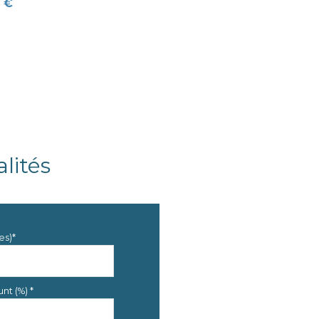
 €
1.36 m²
30.85 m²
lités
es)*
nt (%) *