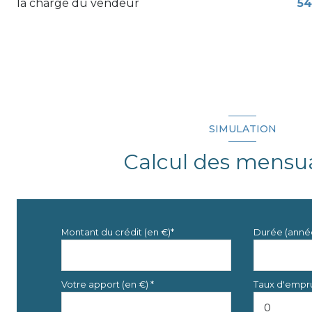
la charge du vendeur
54
toilettes
terrasse
SIMULATION
Calcul des mensua
Montant du crédit (en €)*
Durée (anné
Votre apport (en €) *
Taux d'empru