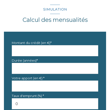
SIMULATION
Calcul des mensualités
Montant du crédit (en €)*
Durée (années)*
Votre apport (en €) *
Taux d'emprunt (%) *