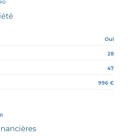
RO
7.63 m²
iété
12.74 m²
3.04 m²
Oui
1.37 m²
28
1.93 m²
47
996 €
ER
inancières