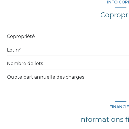
INFO COP
cuisine
Copropr
chambre
dressing
Copropriété
WC
Lot n°
balcon
Nombre de lots
Quote part annuelle des charges
FINANCI
Informations f