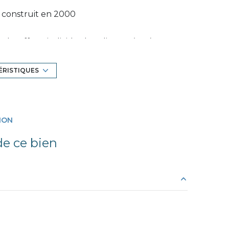
construit en 2000
Chauffage individuel : radiateur (gaz)
1er étage
ÉRISTIQUES
ascenseur
ION
interphone
e ce bien
3.60 m²
20.36 m²