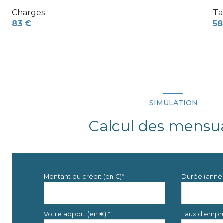
Charges
Ta
83 €
58
SIMULATION
Calcul des mensua
Montant du crédit (en €)*
Durée (anné
Votre apport (en €) *
Taux d'empru