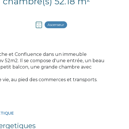
Appartement 2 pièce(s) 1 chambre(s) 52.18 m²
Ascenseur
rache et Confluence dans un immeuble
nv 52m2. Il se compose d'une entrée, un beau
 petit balcon, une grande chambre avec
e vie, au pied des commerces et transports.
ÉTIQUE
ergetiques