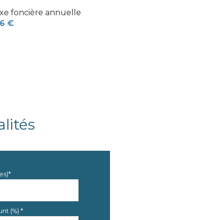
xe foncière annuelle
6 €
lités
es)*
nt (%) *