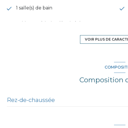
1 salle(s) de bain
cuisine américaine (équipée)
exposition Est
VOIR PLUS DE CARACT
6 étage(s)
COMPOSIT
balcon
Composition d
Rez-de-chaussée
entrée
salon/sejour