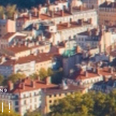
N 9
 !