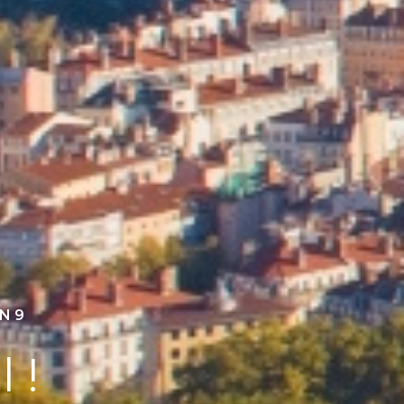
N 9
 !